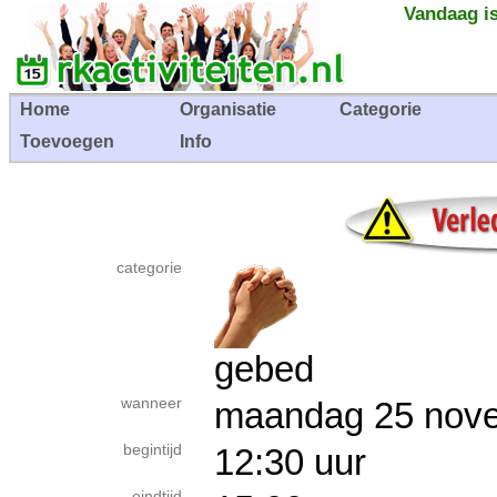
Vandaag is
Home
Organisatie
Categorie
Toevoegen
Info
categorie
gebed
wanneer
maandag 25 no
begintijd
12:30 uur
eindtijd