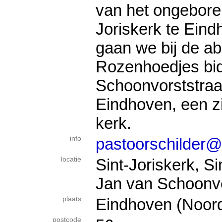
van het ongebore
Joriskerk te Eind
gaan we bij de ab
Rozenhoedjes bid
Schoonvorststraa
Eindhoven, een zi
kerk.
info
pastoorschilder@
locatie
Sint-Joriskerk, Si
Jan van Schoonvo
plaats
Eindhoven (Noor
postcode