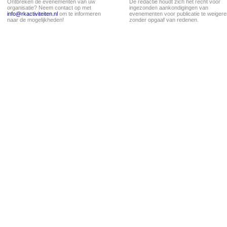
Ontbreken de evenementen van uw
De redactie houdt zich het recht voor
organisatie? Neem contact op met
ingezonden aankondigingen van
info@rkactiviteiten.nl
om te informeren
evenementen voor publicatie te weigere
naar de mogelijkheden!
zonder opgaaf van redenen.