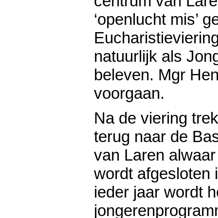
centrum van Lare
‘openlucht mis’ 
Eucharistievierin
natuurlijk als Jo
beleven. Mgr Hend
voorgaan.
Na de viering tre
terug naar de Bas
van Laren alwaar
wordt afgesloten 
ieder jaar wordt h
jongerenprogram