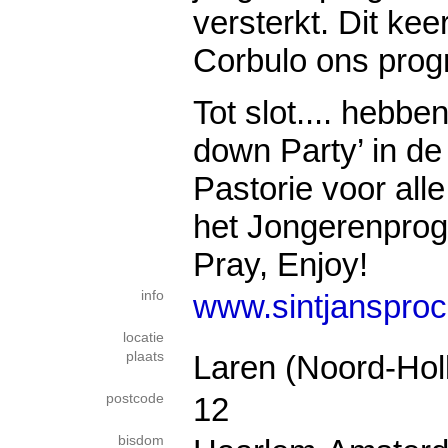
versterkt. Dit kee
Corbulo ons prog
Tot slot.... hebbe
down Party’ in de
Pastorie voor all
het Jongerenpro
Pray, Enjoy!
info
www.sintjansproc
locatie
plaats
Laren (Noord-Hol
postcode
12
bisdom