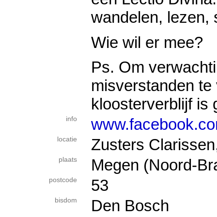
wandelen, lezen, st
Wie wil er mee?
Ps. Om verwacht
misverstanden te
kloosterverblijf is
info
www.facebook.com
locatie
Zusters Clarissen,
plaats
Megen (Noord-Br
postcode
53
bisdom
Den Bosch