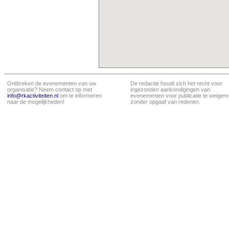
Ontbreken de evenementen van uw
De redactie houdt zich het recht voor
organisatie? Neem contact op met
ingezonden aankondigingen van
info@rkactiviteiten.nl
om te informeren
evenementen voor publicatie te weigere
naar de mogelijkheden!
zonder opgaaf van redenen.