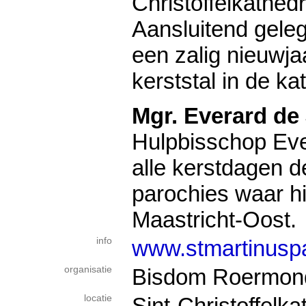
Christoffelkathed
Aansluitend gele
een zalig nieuwja
kerststal in de ka
Mgr. Everard de
Hulpbisschop Eve
alle kerstdagen d
parochies waar hij
Maastricht-Oost.
info
www.stmartinuspa
organisatie
Bisdom Roermon
locatie
Sint-Christoffelka