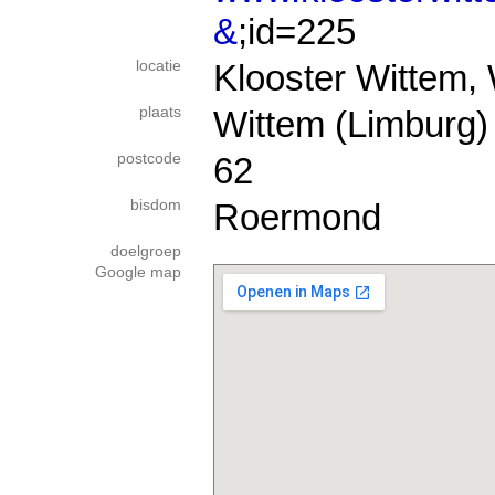
&
;id=225
locatie
Klooster Wittem, 
plaats
Wittem (Limburg)
postcode
62
bisdom
Roermond
doelgroep
Google map