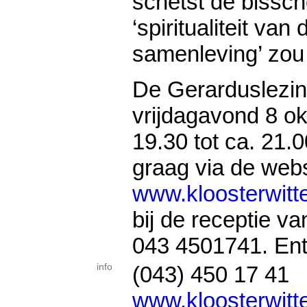
schetst de bissc
‘spiritualiteit van
samenleving’ zou 
De Gerarduslezing
vrijdagavond 8 o
19.30 tot ca. 21.
graag via de webs
www.kloosterwitt
bij de receptie van
043 4501741. Entr
info
(043) 450 17 41
www.kloosterwitt