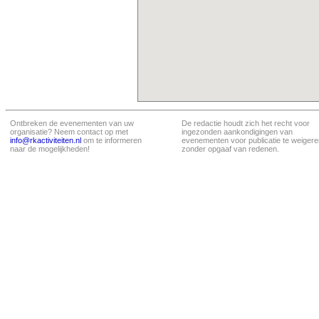
Ontbreken de evenementen van uw
De redactie houdt zich het recht voor
organisatie? Neem contact op met
ingezonden aankondigingen van
info@rkactiviteiten.nl
om te informeren
evenementen voor publicatie te weigere
naar de mogelijkheden!
zonder opgaaf van redenen.