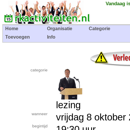
Vandaag is
Home
Organisatie
Categorie
Toevoegen
Info
categorie
lezing
wanneer
vrijdag 8 oktob
begintijd
19:30 uur