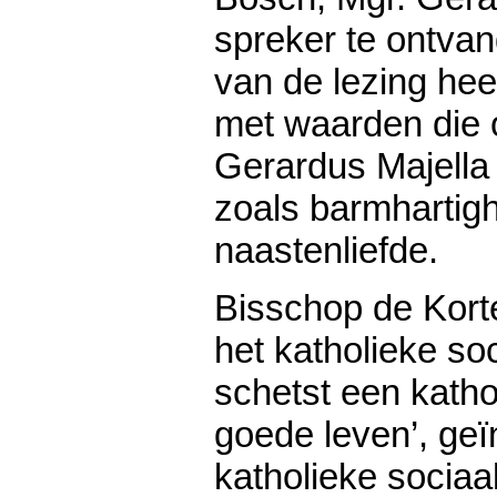
spreker te ontva
van de lezing hee
met waarden die o
Gerardus Majella 
zoals barmhartig
naastenliefde.
Bisschop de Korte
het katholieke so
schetst een kathol
goede leven’, geï
katholieke sociaa