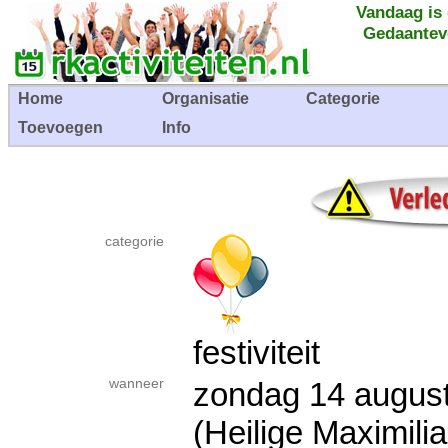
Vandaag is
Gedaantev
Home
Organisatie
Categorie
Toevoegen
Info
categorie
festiviteit
wanneer
zondag 14 augu
(Heilige Maximili