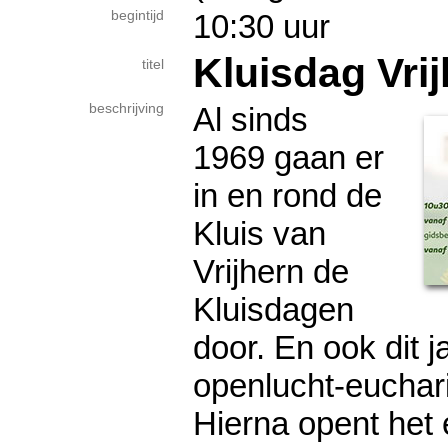
begintijd
10:30 uur
Kluisdag Vri
titel
beschrijving
Al sinds
1969 gaan er
in en rond de
Kluis van
Vrijhern de
Kluisdagen
door. En ook dit j
openlucht-euchari
Hierna opent het 