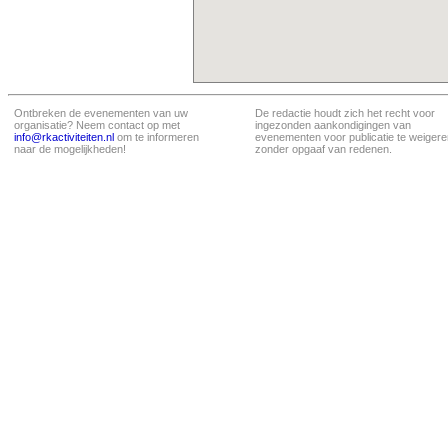
Ontbreken de evenementen van uw
De redactie houdt zich het recht voor
organisatie? Neem contact op met
ingezonden aankondigingen van
info@rkactiviteiten.nl
om te informeren
evenementen voor publicatie te weigere
naar de mogelijkheden!
zonder opgaaf van redenen.