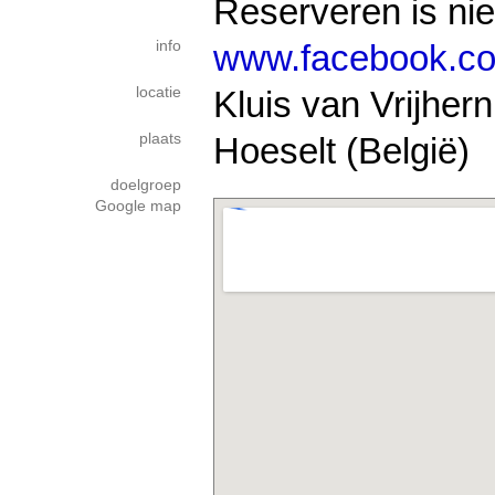
Reserveren is nie
info
www.facebook.com
locatie
Kluis van Vrijhern
plaats
Hoeselt (België)
doelgroep
Google map