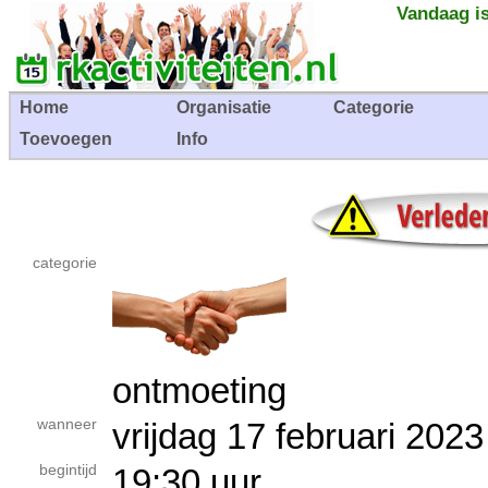
Vandaag is
Home
Organisatie
Categorie
Toevoegen
Info
categorie
ontmoeting
wanneer
vrijdag 17 februari 2
begintijd
19:30 uur