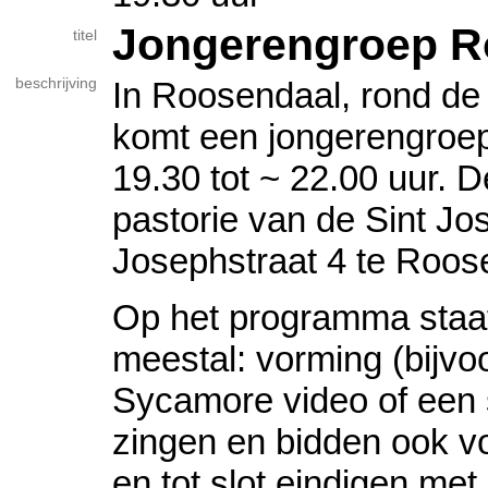
Jongerengroep R
titel
beschrijving
In Roosendaal, rond de
komt een jongerengroe
19.30 tot ~ 22.00 uur. D
pastorie van de Sint Jo
Josephstraat 4 te Roos
Op het programma staat
meestal: vorming (bijvo
Sycamore video of een 
zingen en bidden ook voo
en tot slot eindigen met