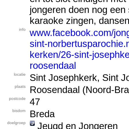
jongeren doen nog een 
karaoke zingen, dansen.
info
www.facebook.com/jon
sint-norbertusparochie.
kerken/26-sint-josephke
roosendaal
locatie
Sint Josephkerk, Sint J
plaats
Roosendaal (Noord-Bra
postcode
47
bisdom
Breda
doelgroep
Jeugd en Jongeren