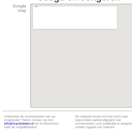
Google
map
Ontbreken de evenementen van uw
De redactie houdt zich het recht voor
organisatie? Neem contact op met
ingezonden aankondigingen van
info@rkactiviteiten.nl
om te informeren
evenementen voor publicatie te weigere
naar de mogelijkheden!
zonder opgaaf van redenen.