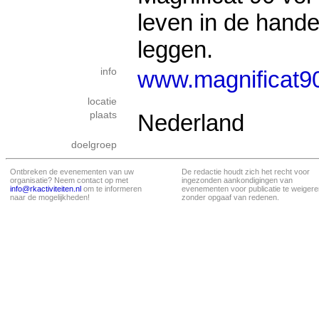
leven in de hand
leggen.
info
www.magnificat90
locatie
plaats
Nederland
doelgroep
Ontbreken de evenementen van uw
De redactie houdt zich het recht voor
organisatie? Neem contact op met
ingezonden aankondigingen van
info@rkactiviteiten.nl
om te informeren
evenementen voor publicatie te weigere
naar de mogelijkheden!
zonder opgaaf van redenen.