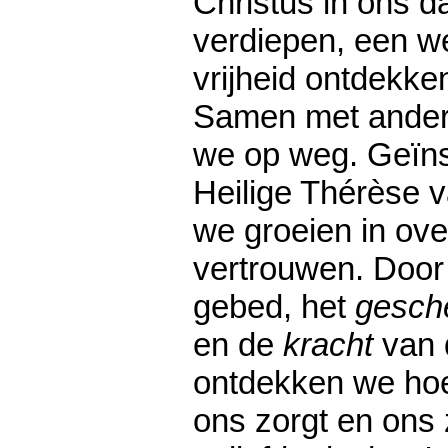
Christus in ons d
verdiepen, een w
vrijheid ontdekken
Samen met ander
we op weg. Geïns
Heilige Thérèse 
we groeien in ov
vertrouwen. Doo
gebed, het
gesch
en de
kracht
van 
ontdekken we ho
ons zorgt en ons z