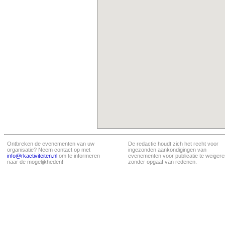
Ontbreken de evenementen van uw
De redactie houdt zich het recht voor
organisatie? Neem contact op met
ingezonden aankondigingen van
info@rkactiviteiten.nl
om te informeren
evenementen voor publicatie te weigere
naar de mogelijkheden!
zonder opgaaf van redenen.