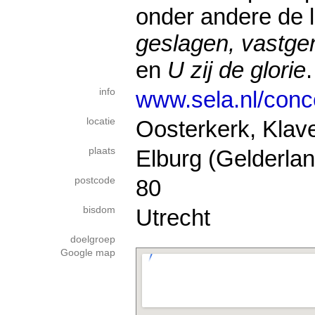
onder andere de 
geslagen, vastge
en
U zij de glorie
.
info
www.sela.nl/conc
locatie
Oosterkerk, Klave
plaats
Elburg (Gelderlan
postcode
80
bisdom
Utrecht
doelgroep
Google map