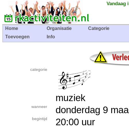
Vandaag i
Home
Organisatie
Categorie
Toevoegen
Info
categorie
muziek
wanneer
donderdag 9 ma
begintijd
20:00 uur