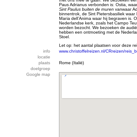
met ons mee te gaan. We bezoeken een
Paus Adrianus verbonden is: Ostia, waar
Sint Paulus buiten de muren
vanwaar Ad
binnentrok, de Sint Pietersbasiliek waar
Maria dell’Anima waar hij begraven is. 
Nederlandse kerk, zoals het Campo Teut
worden bezocht. We bezoeken de audiën
hebben een ontmoeting met de Nederla
Stoel.
Let op: het aantal plaatsen voor deze rei
info
www.christoffelreizen.nl/CRreizen/reis
locatie
plaats
Rome (Italië)
doelgroep
Google map