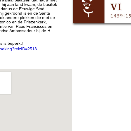
 aantal plaatsen dat nauw met
 hij aan land kwam, de basiliek
rianus de Eeuwige Stad
 hij gekroond is en de Santa
Ook andere plekken die met de
onico en de Friezenkerk,
tie van Paus Franciscus en
ndse Ambassadeur bij de H.
s is beperkt!
_boeking?reizID=2513