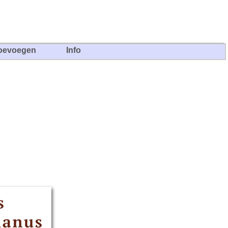
oevoegen
Info