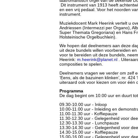
laatromantisch orgel van de bekende Du
Dit instrument van 1913 heeft achtentwin
en een vrij pedaal. Voor het noorden va
instrument.
Muziekdocent Mark Heerink vertelt u ov
Andriessen (Intermezzi per Organo), Alb
Super Themata Gregoriana) en Hans Fr
Holsteinische Orgelbuchlein).
We hopen dat deelnemers aan deze dag
uit deze bundels willen voorbereiden en
voor te bereiden uit deze bundels, nee
Heerink:
m.heerink@planet.nl
. Uiteraar
composities te spelen.
Deelnemers vragen we verder om zelf ee
‘Eens, als de bazuinen klinken’, nr. 424 
uiteraard ook voor kiezen om voor één 
Programma
De dag begint om 10.00 uur en duurt tot
09.30-10.00 uur - Inloop
10.00-11.00 uur - Inleiding en demonstr
11.00-11.30 uur - Koffiepauze
11.30-12.30 uur - Gelegenheid voor dee
12.30-13.30 uur - Lunchpauze
13.30-14.30 uur - Gelegenheid voor dee
14.30-15.00 uur - Koffiepauze
15.00-16.00 uur - Gelegenheid voor dee