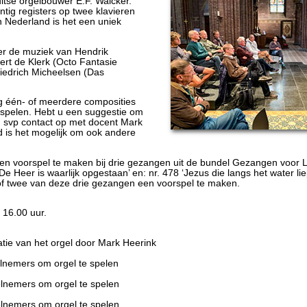
itse orgelbouwer E.F. Walcker.
tig registers op twee klavieren
n Nederland is het een uniek
er de muziek van Hendrik
ert de Klerk (Octo Fantasie
iedrich Micheelsen (Das
 één- of meerdere composities
 spelen. Hebt u een suggestie om
m svp contact op met docent Mark
d is het mogelijk om ook andere
n voorspel te maken bij drie gezangen uit de bundel Gezangen voor Li
‘De Heer is waarlijk opgestaan’ en: nr. 478 ‘Jezus die langs het water lie
of twee van deze drie gezangen een voorspel te maken.
 16.00 uur.
atie van het orgel door Mark Heerink
lnemers om orgel te spelen
lnemers om orgel te spelen
lnemers om orgel te spelen