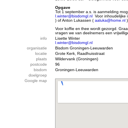
Opgave
Tot 1 september a.s. is aanmelding mog
l.winter@bisdomgl.nl
Voor inhoudelijke 
) of Anton Lukassen (
aaluka@home.nl
)
Voor koffie en thee wordt gezorgd. Gra
vragen we van deelnemers een vrijwillige
info
Lisette Winter
l.winter@bisdomgl.nl
organisatie
Bisdom Groningen-Leeuwarden
locatie
Grote Kerk, Raadhuisstraat
plaats
Wildervank (Groningen)
postcode
96
bisdom
Groningen-Leeuwarden
doelgroep
Google map