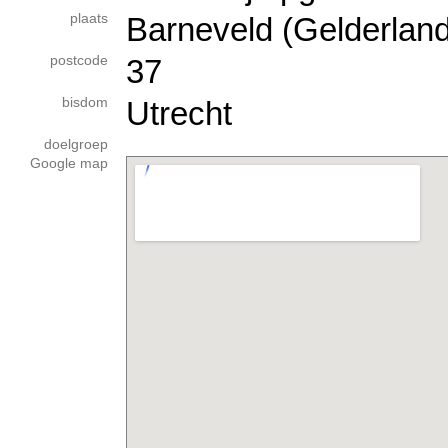
plaats
Barneveld (Gelderland
postcode
37
bisdom
Utrecht
doelgroep
Google map