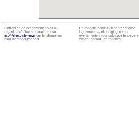
Ontbreken de evenementen van uw
De redactie houdt zich het recht voor
organisatie? Neem contact op met
ingezonden aankondigingen van
info@rkactiviteiten.nl
om te informeren
evenementen voor publicatie te weigere
naar de mogelijkheden!
zonder opgaaf van redenen.