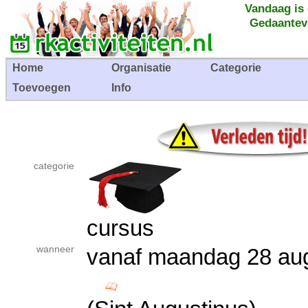
Vandaag is
Gedaantev
Home
Organisatie
Categorie
Toevoegen
Info
categorie
cursus
wanneer
vanaf maandag 28 au