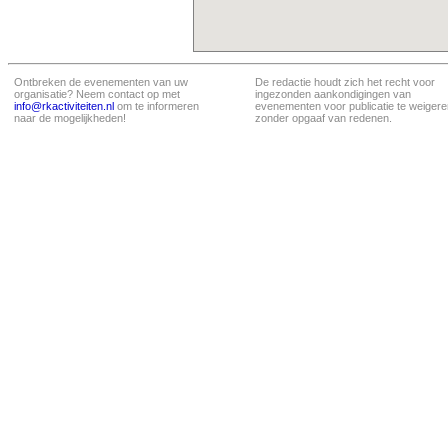
Ontbreken de evenementen van uw
De redactie houdt zich het recht voor
organisatie? Neem contact op met
ingezonden aankondigingen van
info@rkactiviteiten.nl
om te informeren
evenementen voor publicatie te weigere
naar de mogelijkheden!
zonder opgaaf van redenen.