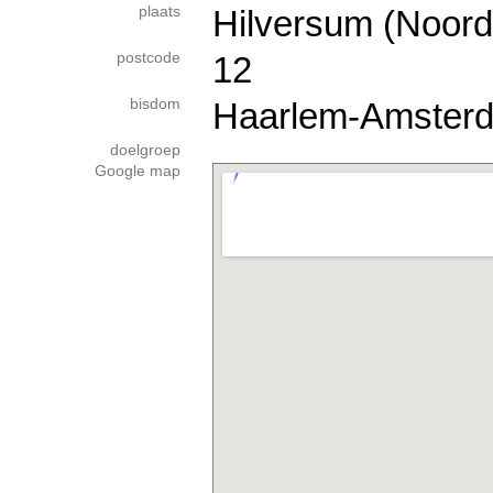
plaats
Hilversum (Noord
postcode
12
bisdom
Haarlem-Amster
doelgroep
Google map