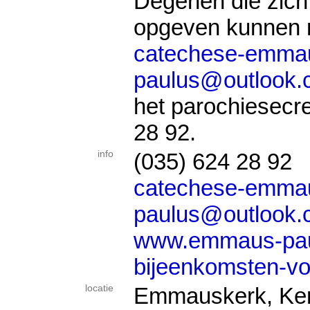
Degenen die zich 
opgeven kunnen m
catechese-emma
paulus@outlook.
het parochiesecre
28 92.
info
(035) 624 28 92
catechese-emma
paulus@outlook.
www.emmaus-paul
bijeenkomsten-vo
locatie
Emmauskerk, Ker