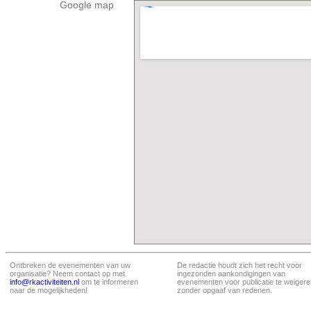
Google map
Ontbreken de evenementen van uw
De redactie houdt zich het recht voor
organisatie? Neem contact op met
ingezonden aankondigingen van
info@rkactiviteiten.nl
om te informeren
evenementen voor publicatie te weigere
naar de mogelijkheden!
zonder opgaaf van redenen.