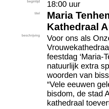
begintijd
18:00 uur
Maria Tenhe
titel
Kathedraal 
beschrijving
Voor ons als Onz
Vrouwekathedraal 
feestdag ‘Maria-
natuurlijk extra s
woorden van bis
“Vele eeuwen gel
bisdom, de stad 
kathedraal toeve