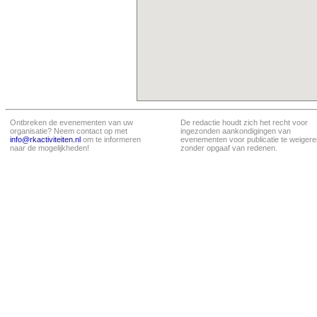
Ontbreken de evenementen van uw
De redactie houdt zich het recht voor
organisatie? Neem contact op met
ingezonden aankondigingen van
info@rkactiviteiten.nl
om te informeren
evenementen voor publicatie te weigere
naar de mogelijkheden!
zonder opgaaf van redenen.