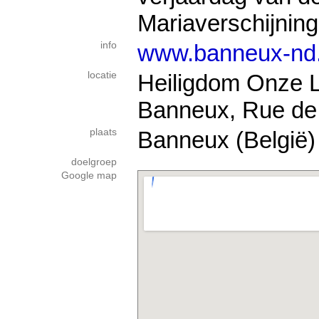
Mariaverschijning
info
www.banneux-nd.
locatie
Heiligdom Onze 
Banneux, Rue de 
plaats
Banneux (België)
doelgroep
Google map