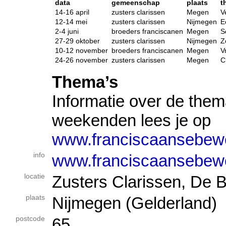
data
gemeenschap
plaats
t
14-16 april
zusters clarissen
Megen
V
12-14 mei
zusters clarissen
Nijmegen
E
2-4 juni
broeders franciscanen
Megen
S
27-29 oktober
zusters clarissen
Nijmegen
Z
10-12 november
broeders franciscanen
Megen
V
24-26 november
zusters clarissen
Megen
C
Thema’s
Informatie over de the
weekenden lees je op
www.franciscaansebewe
info
www.franciscaansebewe
locatie
Zusters Clarissen, De B
plaats
Nijmegen (Gelderland)
postcode
65