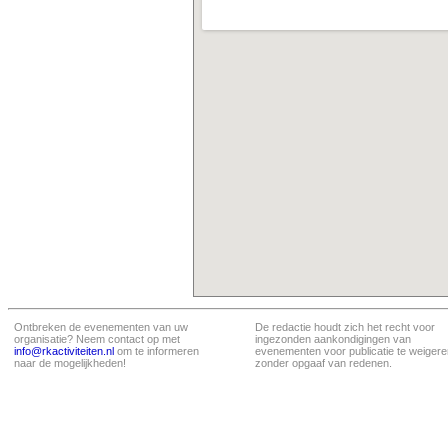
Ontbreken de evenementen van uw
De redactie houdt zich het recht voor
organisatie? Neem contact op met
ingezonden aankondigingen van
info@rkactiviteiten.nl
om te informeren
evenementen voor publicatie te weigere
naar de mogelijkheden!
zonder opgaaf van redenen.