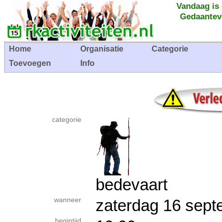
Vandaag is
Gedaantev
Home
Organisatie
Categorie
Toevoegen
Info
categorie
bedevaart
wanneer
zaterdag 16 se
begintijd