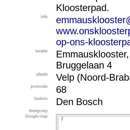
Kloosterpad.
info
emmausklooster
www.onsklooster
op-ons-kloosterp
locatie
Emmausklooster, 
Bruggelaan 4
plaats
Velp (Noord-Brab
postcode
68
bisdom
Den Bosch
doelgroep
Google map