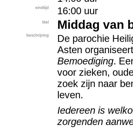
eindtijd
16:00 uur
Middag van 
titel
beschrijving
De parochie Heili
Asten organiseer
Bemoe­diging
. Ee
voor zieken, oude
zoek zijn naar be
leven.
Ie­der­een is welk
zorgen­den aanwe­