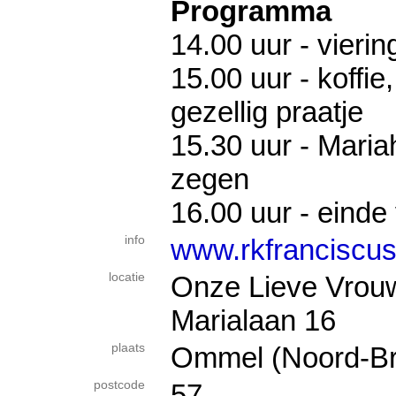
Programma
14.00 uur - vierin
15.00 uur - koffie
gezellig praatje
15.30 uur - Maria
zegen
16.00 uur - eind
info
www.rkfranciscus
locatie
Onze Lieve Vrouw
Marialaan 16
plaats
Ommel (Noord-Br
postcode
57