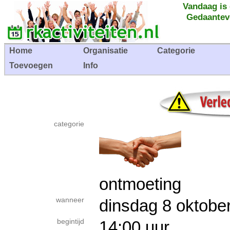
Vandaag is
Gedaantev
Home
Organisatie
Categorie
Toevoegen
Info
categorie
ontmoeting
wanneer
dinsdag 8 okto
begintijd
14:00 uur