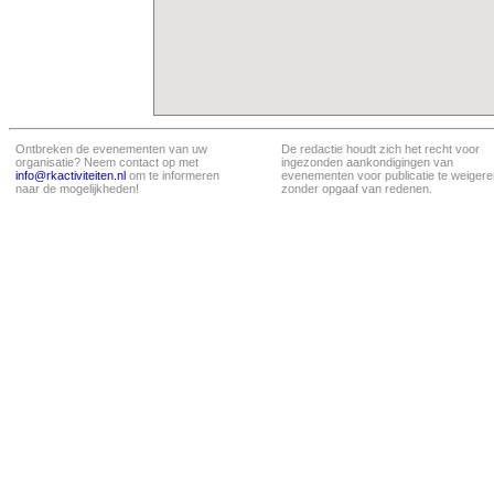
Ontbreken de evenementen van uw
De redactie houdt zich het recht voor
organisatie? Neem contact op met
ingezonden aankondigingen van
info@rkactiviteiten.nl
om te informeren
evenementen voor publicatie te weigere
naar de mogelijkheden!
zonder opgaaf van redenen.