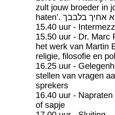
zult jouw broeder in j
haten’. חיך בלבבך
15.40 uur - Intermez
15.50 uur - Dr. Marc 
het werk van Martin 
religie, filosofie en po
16.25 uur - Gelegenhe
stellen van vragen a
sprekers
16.40 uur - Napraten
of sapje
17.00 uur - Sluiting