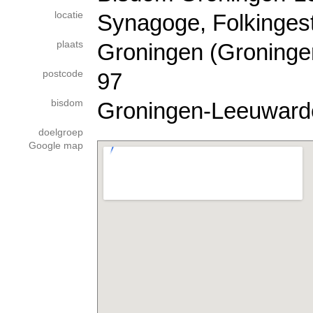
locatie
Synagoge, Folkingest
plaats
Groningen (Groninge
postcode
97
bisdom
Groningen-Leeuward
doelgroep
Google map