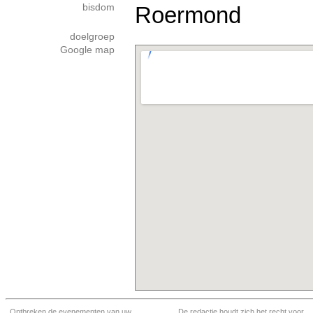
bisdom
Roermond
doelgroep
Google map
Ontbreken de evenementen van uw
De redactie houdt zich het recht voor