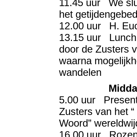
11.45 uur We slui
het getijdengebed
12.00 uur H. Euc
13.15 uur Lunch i
door de Zusters 
waarna mogelijkh
wandel
Midd
5.00 uur Present
Zusters van het 
Woord” wereldwij
16.00 uur Rozen