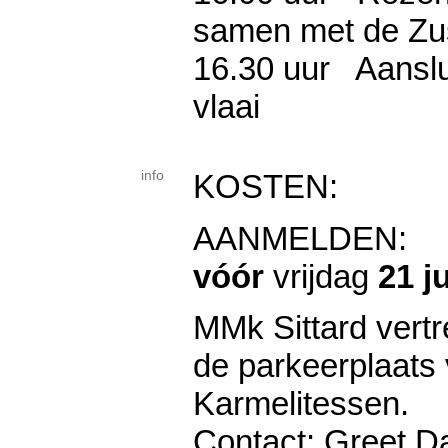
samen met de Zu
16.30 uur Aanslui
vlaai
info
KOSTEN: 2
AANMELDEN:
vóór
vrijdag
21
ju
MMk Sittard vertr
de parkeerplaats
Karmelitessen.
Contact: Greet D