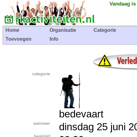
Vandaag is
Home
Organisatie
Categorie
Toevoegen
Info
categorie
bedevaart
wanneer
dinsdag 25 juni
begintijd