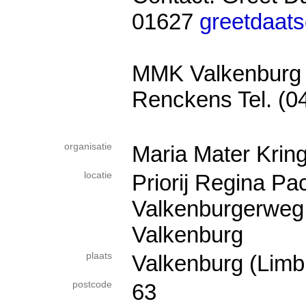
01627
greetdaat
MMK Valkenburg c
Renckens Tel. (0
organisatie
Maria Mater Krin
locatie
Priorij Regina Pa
Valkenburgerweg
Valkenburg
plaats
Valkenburg (Limb
postcode
63