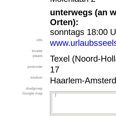
unterwegs (an 
Orten):
sonntags 18:00
info
www.urlaubsseels
locatie
plaats
Texel (Noord-Hol
postcode
17
bisdom
Haarlem-Amster
doelgroep
Google map