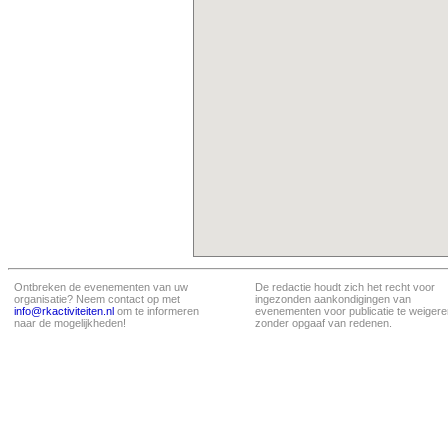
Ontbreken de evenementen van uw
De redactie houdt zich het recht voor
organisatie? Neem contact op met
ingezonden aankondigingen van
info@rkactiviteiten.nl
om te informeren
evenementen voor publicatie te weigere
naar de mogelijkheden!
zonder opgaaf van redenen.