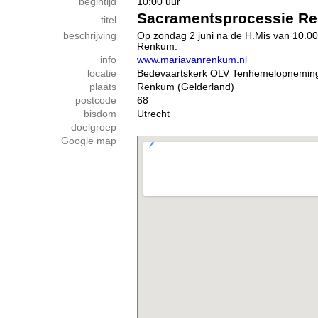
begintijd
10:00 uur
Sacramentsprocessie R
titel
beschrijving
Op zondag 2 juni na de H.Mis van 10.0
Renkum.
info
www.mariavanrenkum.nl
locatie
Bedevaartskerk OLV Tenhemelopneming,
plaats
Renkum (Gelderland)
postcode
68
bisdom
Utrecht
doelgroep
Google map