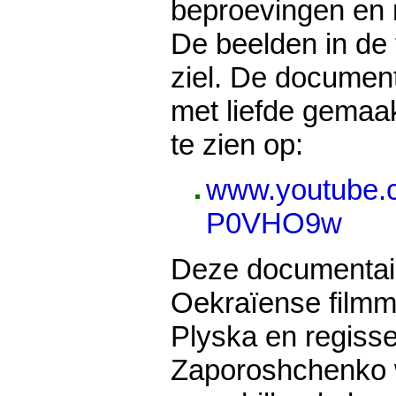
beproevingen en m
De beelden in de f
ziel. De document
met liefde gemaakt
te zien op:
www.youtube.
P0VHO9w
Deze documentai
Oekraïense film
Plyska en regiss
Zaporoshchenko w