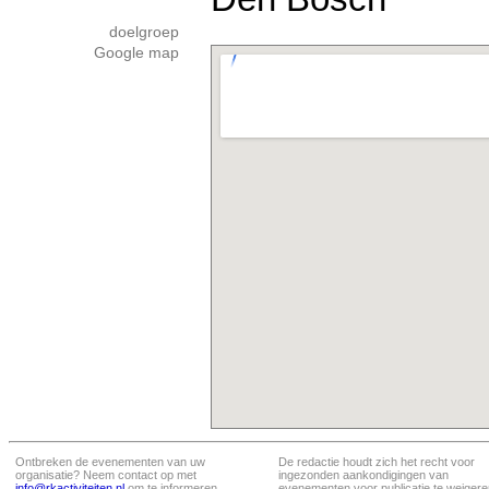
doelgroep
Google map
Ontbreken de evenementen van uw
De redactie houdt zich het recht voor
organisatie? Neem contact op met
ingezonden aankondigingen van
info@rkactiviteiten.nl
om te informeren
evenementen voor publicatie te weigere