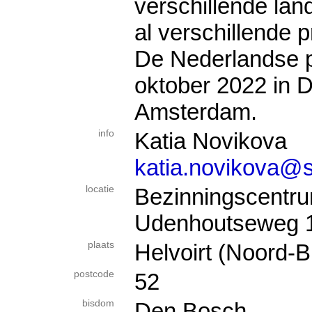
verschillende lan
al verschillende 
De Nederlandse 
oktober 2022 in D
Amsterdam.
info
Katia Novikova
katia.novikova@
locatie
Bezinningscentr
Udenhoutseweg 
plaats
Helvoirt (Noord-B
postcode
52
bisdom
Den Bosch