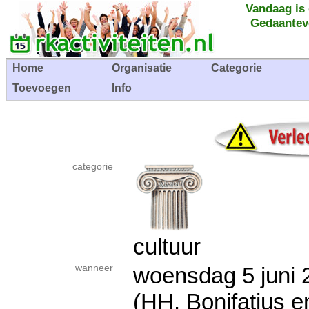
Vandaag is
Gedaantev
Home
Organisatie
Categorie
Toevoegen
Info
categorie
cultuur
wanneer
woensdag 5 jun
(HH. Bonifatius e