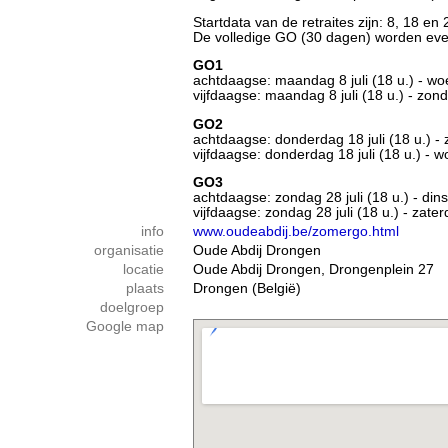
Startdata van de retraites zijn: 8, 18 en 
​De volledige GO (30 dagen) worden e
GO1
achtdaagse: maandag 8 juli (18 u.) - wo
vijfdaagse: maandag 8 juli (18 u.) - zond
GO2
achtdaagse: donderdag 18 juli (18 u.) - 
vijfdaagse: donderdag 18 juli (18 u.) - w
GO3
achtdaagse: zondag 28 juli (18 u.) - di
​vijfdaagse: zondag 28 juli (18 u.) - zat
info
www.oudeabdij.be/zomergo.html
organisatie
Oude Abdij Drongen
locatie
Oude Abdij Drongen, Drongenplein 27
plaats
Drongen (België)
doelgroep
Google map