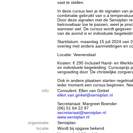
vast te stellen.
In deze cursus leer je de signalen van 
combinatie gebruikt van o.a temperatu
Door deze signalen met de Sensiplan re
betrouwbaar toe te passen, weet je prec
wanneer wel. De cursus wordt gegeven i
van de avond is er individuele begeleidi
Startdatum: maandag 15 juli 2024 van 20
overleg met andere aanmeldingen en co
Locatie: Veenendaal
Kosten: € 295 Inclusief Hand- en Werkbo
en individuele begeleiding. Cursusprijs 
vergoeding door ‘De christelijke zorgver
Ook in andere plaatsen starten regelma
ieder moment een cursus beginnen. Neem 
info
Consulent: Ellen van Ginkel
ellen.van.ginkel@sensiplan.nl
Secretariaat: Margreet Boender
(06) 51 64 22 97
secretariaat@sensiplan.nl
www.sensiplan.nl
organisatie
Sensiplan
locatie
Wordt bij opgave bekend