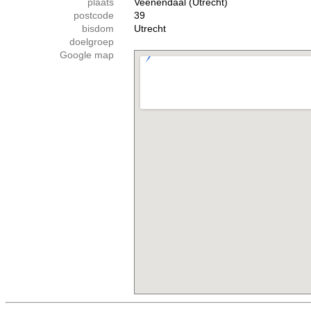
plaats
Veenendaal (Utrecht)
postcode
39
bisdom
Utrecht
doelgroep
Google map