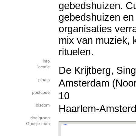
gebedshuizen. Cu
gebedshuizen en 
organisaties verr
mix van muziek, k
rituelen.
info
locatie
De Krijtberg, Sin
plaats
Amsterdam (Noor
postcode
10
bisdom
Haarlem-Amster
doelgroep
Google map