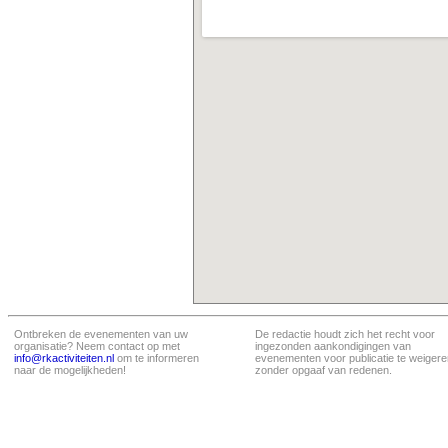
Ontbreken de evenementen van uw
De redactie houdt zich het recht voor
organisatie? Neem contact op met
ingezonden aankondigingen van
info@rkactiviteiten.nl
om te informeren
evenementen voor publicatie te weigere
naar de mogelijkheden!
zonder opgaaf van redenen.