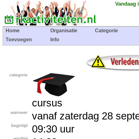
Vandaag i
Home
Organisatie
Categorie
Toevoegen
Info
categorie
cursus
wanneer
vanaf zaterdag 28 se
begintijd
09:30 uur
eindtijd