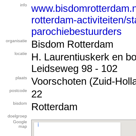
info
www.bisdomrotterdam.nl
rotterdam-activiteiten/s
parochiebestuurders
organisatie
Bisdom Rotterdam
locatie
H. Laurentiuskerk en 
Leidseweg 98 - 102
plaats
Voorschoten (Zuid-Holl
postcode
22
bisdom
Rotterdam
doelgroep
Google
map