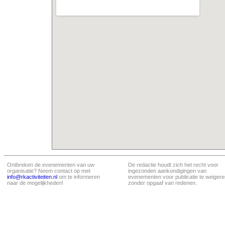
Ontbreken de evenementen van uw
De redactie houdt zich het recht voor
organisatie? Neem contact op met
ingezonden aankondigingen van
info@rkactiviteiten.nl
om te informeren
evenementen voor publicatie te weigere
naar de mogelijkheden!
zonder opgaaf van redenen.