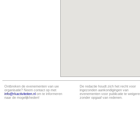
Ontbreken de evenementen van uw
De redactie houdt zich het recht voor
organisatie? Neem contact op met
ingezonden aankondigingen van
info@rkactiviteiten.nl
om te informeren
evenementen voor publicatie te weigere
naar de mogelijkheden!
zonder opgaaf van redenen.