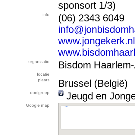
sponsort 1/3)
info
(06) 2343 6049
info@jonbisdomh
www.jongekerk.nl
www.bisdomhaarl
organisatie
Bisdom Haarlem
locatie
plaats
Brussel (België)
doelgroep
Jeugd en Jong
Google map