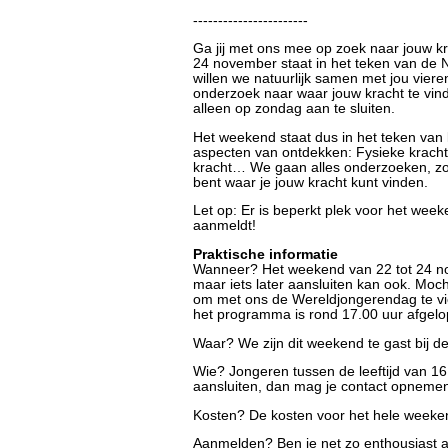
-----------------------
Ga jij met ons mee op zoek naar jouw k
24 november staat in het teken van de 
willen we natuurlijk samen met jou vier
onderzoek naar waar jouw kracht te vin
alleen op zondag aan te sluiten.
Het weekend staat dus in het teken van 
aspecten van ontdekken: Fysieke kracht
kracht… We gaan alles onderzoeken, zoda
bent waar je jouw kracht kunt vinden.
Let op: Er is beperkt plek voor het weeke
aanmeldt!
Praktische informatie
Wanneer? Het weekend van 22 tot 24 no
maar iets later aansluiten kan ook. Mo
om met ons de Wereldjongerendag te vie
het programma is rond 17.00 uur afgelo
Waar? We zijn dit weekend te gast bij
Wie? Jongeren tussen de leeftijd van 16 
aansluiten, dan mag je contact opneme
Kosten? De kosten voor het hele weekend
Aanmelden? Ben je net zo enthousiast al