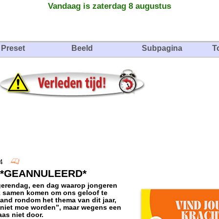
Vandaag is zaterdag 8 augustus
Preset
Beeld
Subpagina
T
2024
 *GEANNULEERD*
gerendag, een dag waarop jongeren
rk samen komen om ons geloof te
nd rondom het thema van dit jaar,
n niet moe worden”, maar wegens een
as niet door.