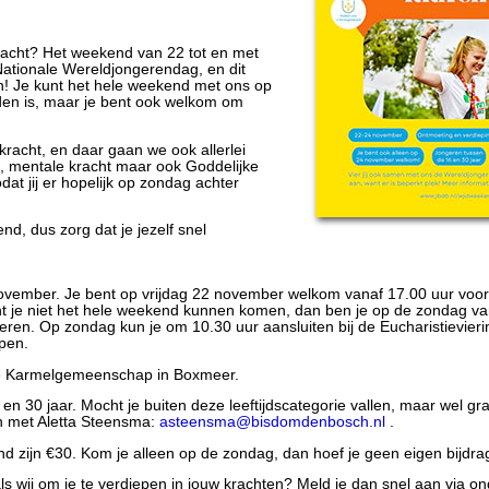
racht? Het weekend van 22 tot en met
Nationale Wereldjongerendag, en dit
en! Je kunt het hele weekend met ons op
den is, maar je bent ook welkom om
kracht, en daar gaan we ook allerlei
, mentale kracht maar ook Goddelijke
t jij er hopelijk op zondag achter
nd, dus zorg dat je jezelf snel
vember. Je bent op vrijdag 22 november welkom vanaf 17.00 uur voor 
cht je niet het hele weekend kunnen komen, dan ben je op de zondag v
ren. Op zondag kun je om 10.30 uur aansluiten bij de Eucharistievieri
pen.
 de Karmelgemeenschap in Boxmeer.
en 30 jaar. Mocht je buiten deze leeftijdscategorie vallen, maar wel gra
n met Aletta Steensma:
asteensma@bisdomdenbosch.nl
.
 zijn €30. Kom je alleen op de zondag, dan hoef je geen eigen bijdrag
s wij om je te verdiepen in jouw krachten? Meld je dan snel aan via o