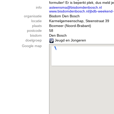
formulier! Er is beperkt plek, dus meld 
info
asteensma@bisdomdenbosch.nl
www.bisdomdenbosch.nl/jbdb-weekend-
organisatie
Bisdom Den Bosch
locatie
Karmelgemeenschap, Steenstraat 39
plaats
Boxmeer (Noord-Brabant)
postcode
58
bisdom
Den Bosch
doelgroep
Jeugd en Jongeren
Google map