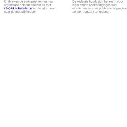
Ontbreken de evenementen van uw
De redactie houdt zich het recht voor
organisatie? Neem contact op met
ingezonden aankondigingen van
info@rkactiviteiten.nl
om te informeren
evenementen voor publicatie te weigere
naar de mogelijkheden!
zonder opgaaf van redenen.