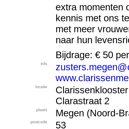
extra momenten 
kennis met ons 
met meer vrouwen
naar hun levensri
Bijdrage: € 50 pe
info
zusters.megen@cl
www.clarissenme
locatie
Clarissenklooster
Clarastraat 2
plaats
Megen (Noord-Br
postcode
53