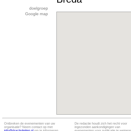
doelgroep
Google map
Ontbreken de evenementen van uw
De redactie houdt zich het recht voor
organisatie? Neem contact op met
ingezonden aankondigingen van
info@rkactiviteiten.nl
om te informeren
evenementen voor publicatie te weigere