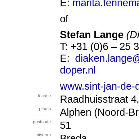
E:
marita.fennem
of
Stefan Lange
(D
T: +31 (0)6 – 25 
E:
diaken.lange@
doper.nl
www.sint-jan-de-d
locatie
Raadhuisstraat 4
plaats
Alphen (Noord-Br
postcode
51
bisdom
Breda