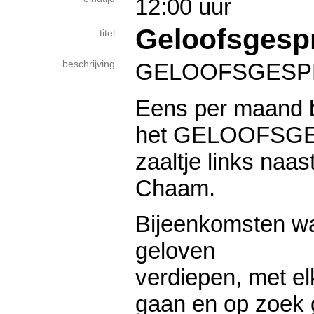
12:00 uur
Geloofsgesp
titel
beschrijving
GELOOFSGESP
Eens per maand b
het GELOOFSGE
zaaltje links naas
Chaam.
Bijeenkomsten wa
geloven
verdiepen, met el
gaan en op zoek 