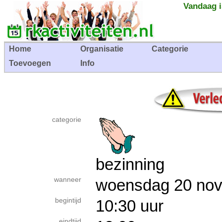
Vandaag i
Home
Organisatie
Categorie
Toevoegen
Info
categorie
bezinning
wanneer
woensdag 20 n
begintijd
10:30 uur
eindtijd