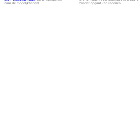
naar de mogelijkheden!
zonder opgaaf van redenen.