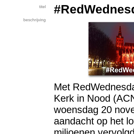
#RedWednes
titel
beschrijving
Met RedWednesday
Kerk in Nood (AC
woensdag 20 nov
aandacht op het lo
miljoenen vervolg