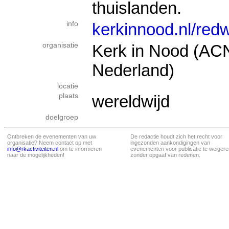
thuislanden.
info
kerkinnood.nl/re
organisatie
Kerk in Nood (AC
Nederland)
locatie
plaats
wereldwijd
doelgroep
Ontbreken de evenementen van uw
De redactie houdt zich het recht voor
organisatie? Neem contact op met
ingezonden aankondigingen van
info@rkactiviteiten.nl
om te informeren
evenementen voor publicatie te weigere
naar de mogelijkheden!
zonder opgaaf van redenen.