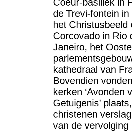
Coeur-basiliek in P
de Trevi-fontein i
het Christusbeeld
Corcovado in Rio 
Janeiro, het Ooste
parlementsgebouw
kathedraal van Fra
Bovendien vonden 
kerken ‘Avonden 
Getuigenis’ plaats
christenen versla
van de vervolging 