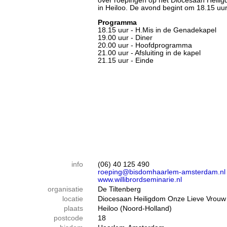
over roepingen op het Diocesaan Heili
in Heiloo. De avond begint om 18.15 uur
Programma
18.15 uur - H.Mis in de Genadekapel
19.00 uur - Diner
20.00 uur - Hoofdprogramma
21.00 uur - Afsluiting in de kapel
21.15 uur - Einde
info
(06) 40 125 490
roeping@bisdomhaarlem-amsterdam.nl
www.willibrordseminarie.nl
organisatie
De Tiltenberg
locatie
Diocesaan Heiligdom Onze Lieve Vrouw
plaats
Heiloo (Noord-Holland)
postcode
18