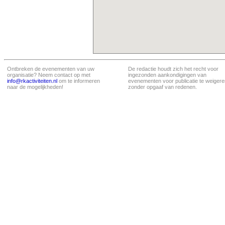
Ontbreken de evenementen van uw
De redactie houdt zich het recht voor
organisatie? Neem contact op met
ingezonden aankondigingen van
info@rkactiviteiten.nl
om te informeren
evenementen voor publicatie te weigere
naar de mogelijkheden!
zonder opgaaf van redenen.