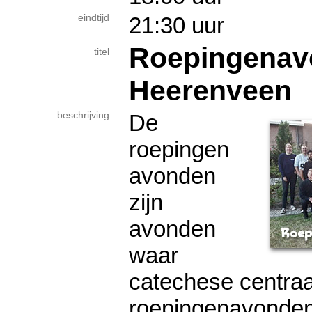
eindtijd
21:30 uur
Roepingenav
titel
Heerenveen
beschrijving
De
roepingen
avonden
zijn
avonden
waar
catechese centraa
roepingenavonden