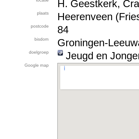
locatie
H. Geestkerk, Cra
plaats
Heerenveen (Frie
postcode
84
bisdom
Groningen-Leeuw
doelgroep
Jeugd en Jonge
Google map