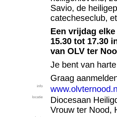
Savio, de heilige
catecheseclub, et
Een vrijdag elk
15.30 tot 17.30 
van OLV ter No
Je bent van hart
Graag aanmelden 
info
www.olvternood.n
locatie
Diocesaan Heili
Vrouw ter Nood,