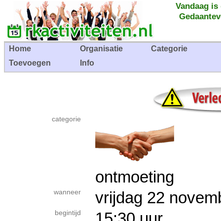
Vandaag is
Gedaantev
Home
Organisatie
Categorie
Toevoegen
Info
categorie
ontmoeting
wanneer
vrijdag 22 nov
begintijd
15:30 uur