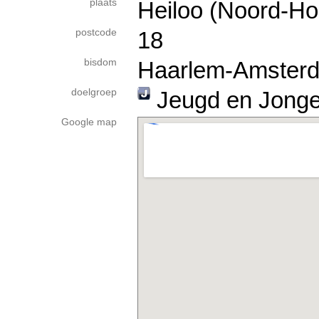
plaats
Heiloo (Noord-Ho
postcode
18
bisdom
Haarlem-Amster
doelgroep
Jeugd en Jong
Google map