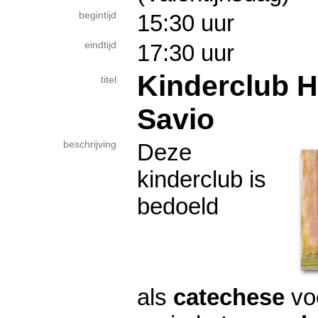
begintijd
15:30 uur
eindtijd
17:30 uur
Kinderclub H
titel
Savio
beschrijving
Deze
kinderclub is
bedoeld
als
catechese
voo