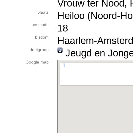
Vrouw ter Nood,
plaats
Heiloo (Noord-Ho
postcode
18
bisdom
Haarlem-Amster
doelgroep
Jeugd en Jong
Google map