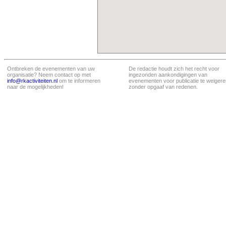
Ontbreken de evenementen van uw
De redactie houdt zich het recht voor
organisatie? Neem contact op met
ingezonden aankondigingen van
info@rkactiviteiten.nl
om te informeren
evenementen voor publicatie te weigere
naar de mogelijkheden!
zonder opgaaf van redenen.