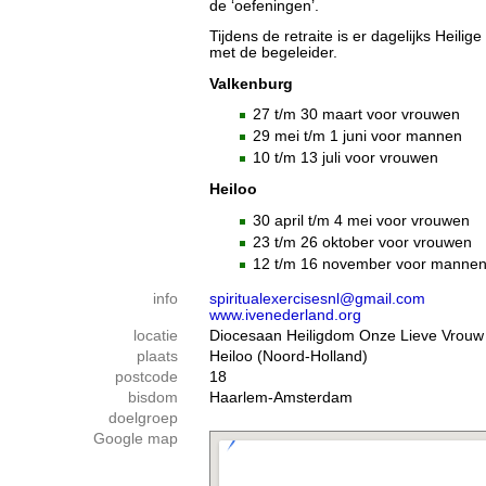
de ‘oefeningen’.
Tijdens de retraite is er dagelijks Heilig
met de begeleider.
Valkenburg
27 t/m 30 maart voor vrouwen
29 mei t/m 1 juni voor mannen
10 t/m 13 juli voor vrouwen
Heiloo
30 april t/m 4 mei voor vrouwen
23 t/m 26 oktober voor vrouwen
12 t/m 16 november voor manne
info
spiritualexercisesnl@gmail.com
www.ivenederland.org
locatie
Diocesaan Heiligdom Onze Lieve Vrouw
plaats
Heiloo (Noord-Holland)
postcode
18
bisdom
Haarlem-Amsterdam
doelgroep
Google map