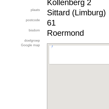
Kollenberg 2
plaats
Sittard (Limburg)
postcode
61
bisdom
Roermond
doelgroep
Google map