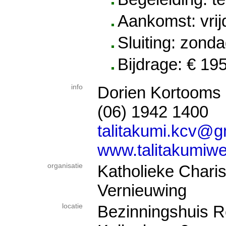
Aankomst: vrij
Sluiting: zond
Bijdrage: € 19
info
Dorien Kortooms
(06) 1942 1400
talitakumi.kcv@g
www.talitakumiwe
organisatie
Katholieke Chari
Vernieuwing
locatie
Bezinningshuis R