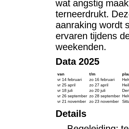
wat angstig maak
terneerdrukt. Deze
aanraking wordt 
ervaren tijdens de
weekenden.
Data 2025
van
t/m
pla
vr 14 februari
zo 16 februari
Helv
vr 25 april
zo 27 april
Hei
vr 18 juli
zo 20 juli
De
vr 26 september
zo 28 september
Helv
vr 21 november
zo 23 november
Sitt
Details
Begeleiding: t