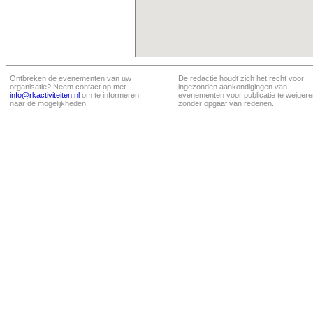
Ontbreken de evenementen van uw
De redactie houdt zich het recht voor
organisatie? Neem contact op met
ingezonden aankondigingen van
info@rkactiviteiten.nl
om te informeren
evenementen voor publicatie te weigere
naar de mogelijkheden!
zonder opgaaf van redenen.