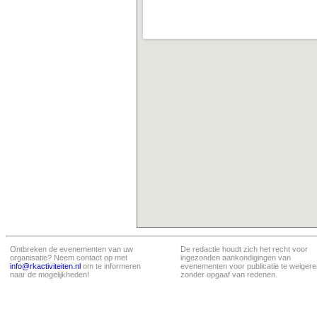
Ontbreken de evenementen van uw
De redactie houdt zich het recht voor
organisatie? Neem contact op met
ingezonden aankondigingen van
info@rkactiviteiten.nl
om te informeren
evenementen voor publicatie te weigere
naar de mogelijkheden!
zonder opgaaf van redenen.