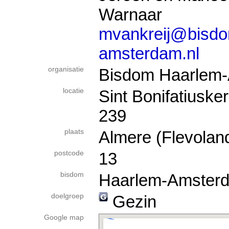
Warnaar
mvankreij@bisdo
amsterdam.nl
organisatie
Bisdom Haarlem
locatie
Sint Bonifatiusk
239
plaats
Almere (Flevolan
postcode
13
bisdom
Haarlem-Amster
doelgroep
Gezin
Google map