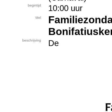
begintijd
10:00 uur
Familiezond
titel
Bonifatiuske
beschrijving
De