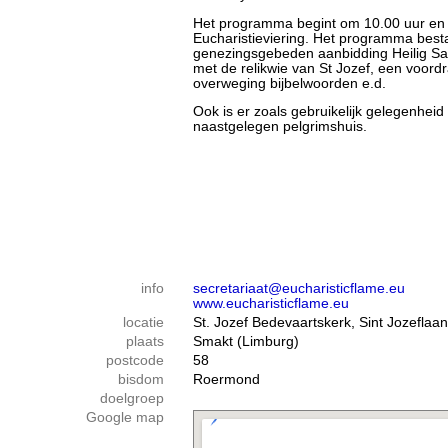
Het programma begint om 10.00 uur en duu
Eucharistieviering. Het programma besta
genezingsgebeden aanbidding Heilig Sacr
met de relikwie van St Jozef, een voordr
overweging bijbelwoorden e.d.
Ook is er zoals gebruikelijk gelegenheid
naastgelegen pelgrimshuis.
info
secretariaat@eucharisticflame.eu
www.eucharisticflame.eu
locatie
St. Jozef Bedevaartskerk, Sint Jozeflaa
plaats
Smakt (Limburg)
postcode
58
bisdom
Roermond
doelgroep
Google map