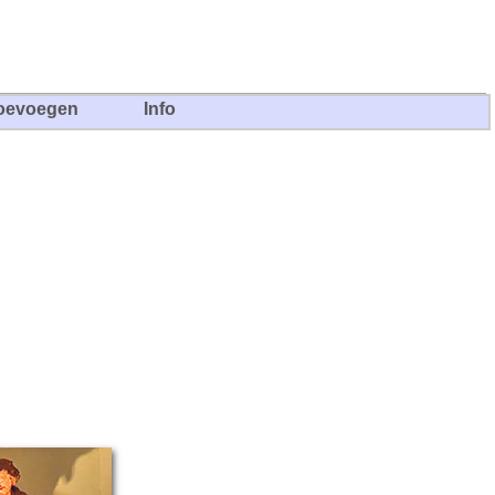
oevoegen
Info