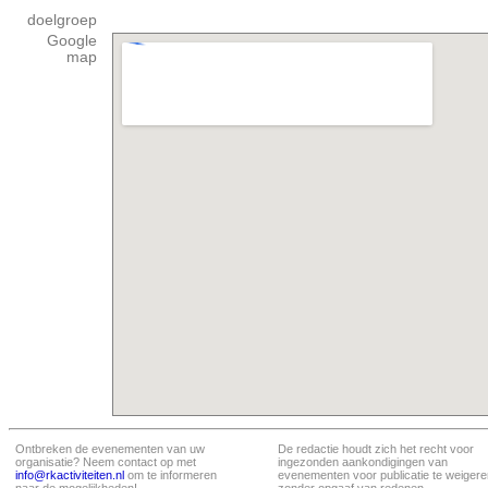
doelgroep
Google
map
Ontbreken de evenementen van uw
De redactie houdt zich het recht voor
organisatie? Neem contact op met
ingezonden aankondigingen van
info@rkactiviteiten.nl
om te informeren
evenementen voor publicatie te weigere