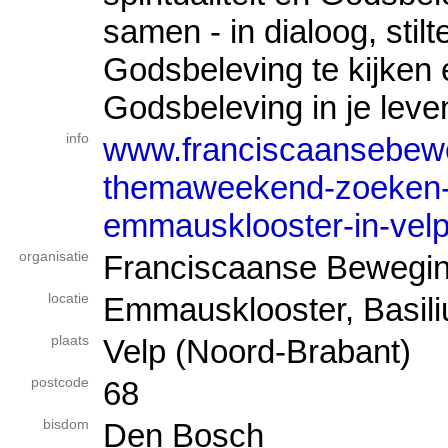
samen - in dialoog, stilt
Godsbeleving te kijken
Godsbeleving in je leve
info
www.franciscaansebeweg
themaweekend-zoeken-n
emmausklooster-in-vel
organisatie
Franciscaanse Bewegi
locatie
Emmausklooster, Basili
plaats
Velp (Noord-Brabant)
postcode
68
bisdom
Den Bosch