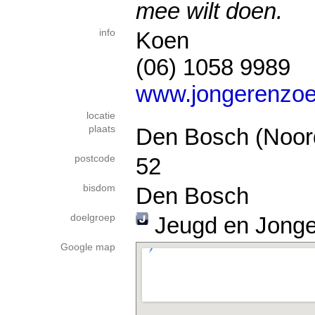
mee wilt doen.
info
Koen
(06) 1058 9989
www.jongerenzoe
locatie
plaats
Den Bosch (Noor
postcode
52
bisdom
Den Bosch
doelgroep
Jeugd en Jong
Google map