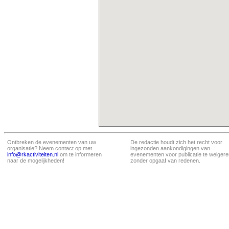
Ontbreken de evenementen van uw
De redactie houdt zich het recht voor
organisatie? Neem contact op met
ingezonden aankondigingen van
info@rkactiviteiten.nl
om te informeren
evenementen voor publicatie te weigere
naar de mogelijkheden!
zonder opgaaf van redenen.