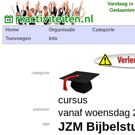
Vandaag is
Gedaantev
Home
Organisatie
Categorie
Toevoegen
Info
categorie
cursus
wanneer
vanaf woensdag 
JZM Bijbelstu
titel