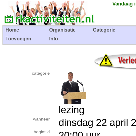
Vandaag i
Home
Organisatie
Categorie
Toevoegen
Info
categorie
lezing
wanneer
dinsdag 22 apri
begintijd
20:00 uur