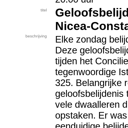
Geloofsbelij
titel
Nicea-Consta
beschrijving
Elke zondag belij
Deze geloofsbelij
tijden het Concili
tegenwoordige Ist
325. Belangrijke 
geloofsbelijdeni
vele dwaalleren d
opstaken. Er was
eenduidige belijd