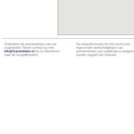
Ontbreken de evenementen van uw
De redactie houdt zich het recht voor
organisatie? Neem contact op met
ingezonden aankondigingen van
info@rkactiviteiten.nl
om te informeren
evenementen voor publicatie te weigere
naar de mogelijkheden!
zonder opgaaf van redenen.