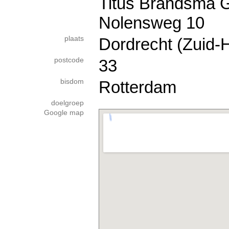
Titus Brandsma G
Nolensweg 10
plaats
Dordrecht (Zuid-H
postcode
33
bisdom
Rotterdam
doelgroep
Google map