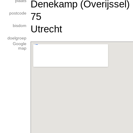
plaats
Denekamp (Overijssel)
postcode
75
bisdom
Utrecht
doelgroep
Google
map