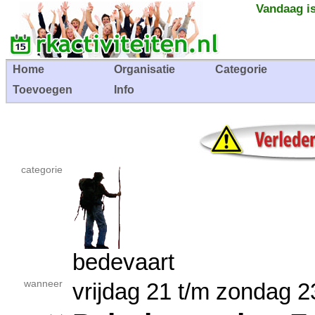
Vandaag is
Home
Organisatie
Categorie
Toevoegen
Info
categorie
bedevaart
wanneer
vrijdag 21 t/m zondag