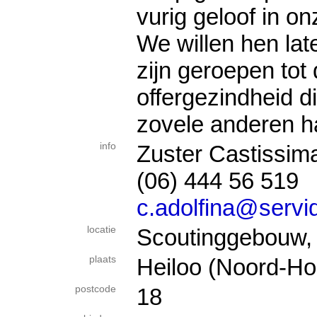
vurig geloof in on
We willen hen late
zijn geroepen tot 
offergezindheid d
zovele anderen h
info
Zuster Castissim
(06) 444 56 519
c.adolfina@servi
locatie
Scoutinggebouw,
plaats
Heiloo (Noord-Ho
postcode
18