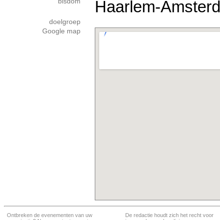
bisdom
Haarlem-Amster
doelgroep
Google map
Ontbreken de evenementen van uw
De redactie houdt zich het recht voor