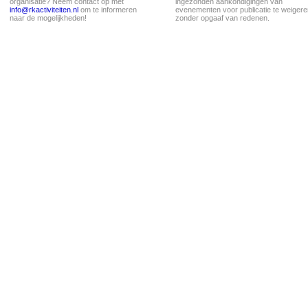
organisatie? Neem contact op met
ingezonden aankondigingen van
info@rkactiviteiten.nl
om te informeren
evenementen voor publicatie te weigere
naar de mogelijkheden!
zonder opgaaf van redenen.