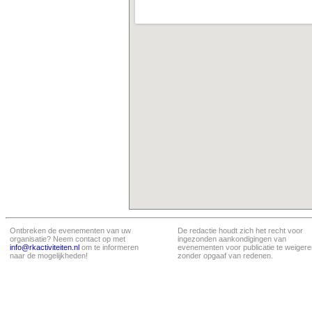
Ontbreken de evenementen van uw
De redactie houdt zich het recht voor
organisatie? Neem contact op met
ingezonden aankondigingen van
info@rkactiviteiten.nl
om te informeren
evenementen voor publicatie te weigere
naar de mogelijkheden!
zonder opgaaf van redenen.