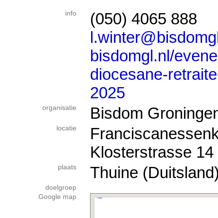
info
(050) 4065 888
l.winter@bisdomgl
bisdomgl.nl/even
diocesane-retraite
2025
organisatie
Bisdom Groninge
locatie
Franciscanessenkl
Klosterstrasse 14
plaats
Thuine (Duitsland
doelgroep
Google map