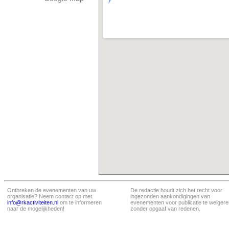
Ontbreken de evenementen van uw
De redactie houdt zich het recht voor
organisatie? Neem contact op met
ingezonden aankondigingen van
info@rkactiviteiten.nl
om te informeren
evenementen voor publicatie te weigere
naar de mogelijkheden!
zonder opgaaf van redenen.