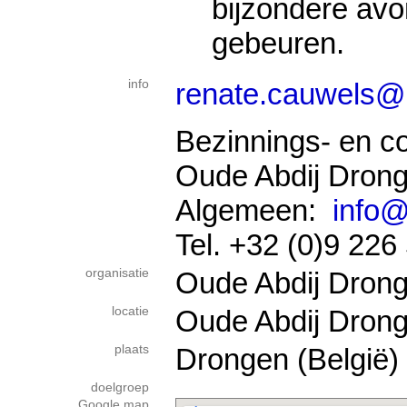
bijzondere avo
gebeuren.
info
renate.cauwels@
Bezinnings- en c
Oude Abdij Dron
Algemeen:
info@
Tel. +32 (0)9 226
organisatie
Oude Abdij Dron
locatie
Oude Abdij Dron
plaats
Drongen (België)
doelgroep
Google map