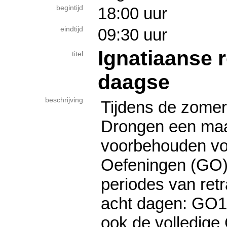
begintijd
18:00 uur
eindtijd
09:30 uur
Ignatiaanse r
titel
daagse
beschrijving
Tijdens de zomer
Drongen een ma
voorbehouden voo
Oefeningen (GO).
periodes van retra
acht dagen: GO
ook de volledige