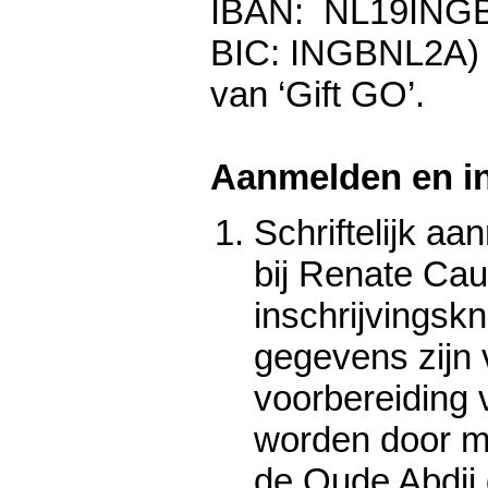
IBAN: NL19INGB 
BIC: INGBNL2A) 
van ‘Gift GO’.
Aanmelden en in
Schriftelijk aa
bij Renate Cau
inschrijvingsk
gegevens zijn 
voorbereiding v
worden door 
de Oude Abdij