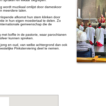
en spraken en elkaar begrepen.
ng wordt muzikaal omlijst door dameskoor
in meerdere talen.
enlopende afkomst hun stem klinken door
tie in hun eigen moedertaal te delen. Zo
n internationale gemeenschap die de
g met koffie in de pastorie, waar parochianen
 sfeer kunnen spreken.
 jong en oud, van welke achtergrond dan ook
estelijke Pinksterviering deel te nemen.