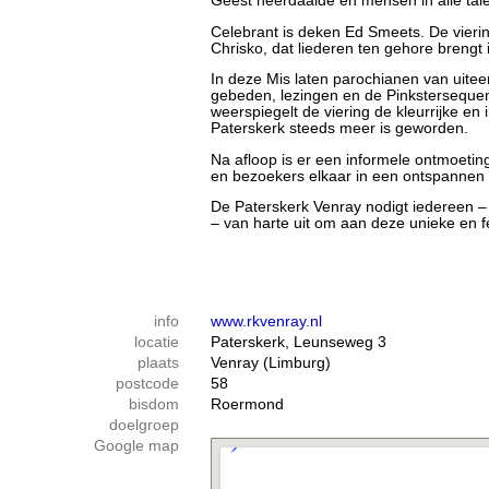
Geest neerdaalde en mensen in alle tal
Celebrant is deken Ed Smeets. De vieri
Chrisko, dat liederen ten gehore brengt 
In deze Mis laten parochianen van uite
gebeden, lezingen en de Pinkstersequen
weerspiegelt de viering de kleurrijke e
Paterskerk steeds meer is geworden.
Na afloop is er een informele ontmoetin
en bezoekers elkaar in een ontspannen
De Paterskerk Venray nodigt iedereen –
– van harte uit om aan deze unieke en fe
info
www.rkvenray.nl
locatie
Paterskerk, Leunseweg 3
plaats
Venray (Limburg)
postcode
58
bisdom
Roermond
doelgroep
Google map