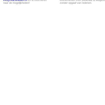
info@rkactiviteiten.nl
om te informeren
evenementen voor publicatie te weigere
naar de mogelijkheden!
zonder opgaaf van redenen.