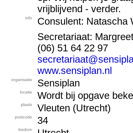
vrijblijvend - verder.
info
Consulent: Natascha 
Secretariaat: Margree
(06) 51 64 22 97
secretariaat@sensipla
www.sensiplan.nl
organisatie
Sensiplan
locatie
Wordt bij opgave bek
plaats
Vleuten (Utrecht)
postcode
34
bisdom
Utrecht