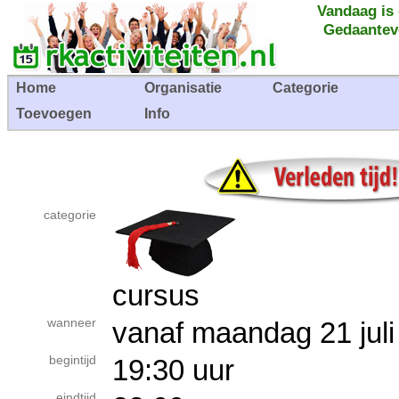
Vandaag is
Gedaantev
Home
Organisatie
Categorie
Toevoegen
Info
categorie
cursus
wanneer
vanaf maandag 21 ju
begintijd
19:30 uur
eindtijd