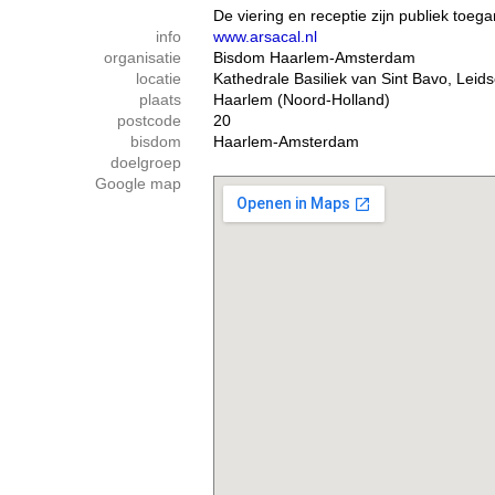
De vie­ring en receptie zijn publiek toe­gan­
info
www.arsacal.nl
organisatie
Bisdom Haarlem-Amsterdam
locatie
Kathedrale Basiliek van Sint Bavo, Leid
plaats
Haarlem (Noord-Holland)
postcode
20
bisdom
Haarlem-Amsterdam
doelgroep
Google map