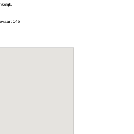
ke­lijk.
sevaart 146