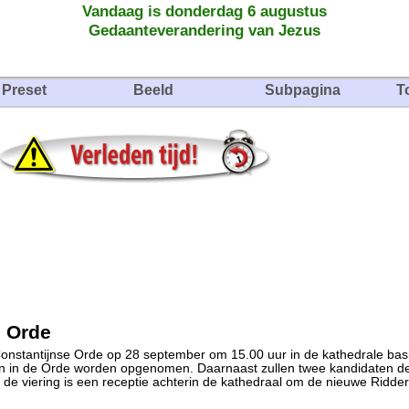
Vandaag is donderdag 6 augustus
Gedaanteverandering van Jezus
Preset
Beeld
Subpagina
T
e Orde
Constan­tijnse Orde op 28 sep­tem­ber om 15.00 uur in de ka­the­drale basi
n in de Orde wor­den opgeno­men. Daar­naast zullen twee kan­di­da­ten 
n de vie­ring is een receptie achterin de ka­the­draal om de nieuwe Ridd