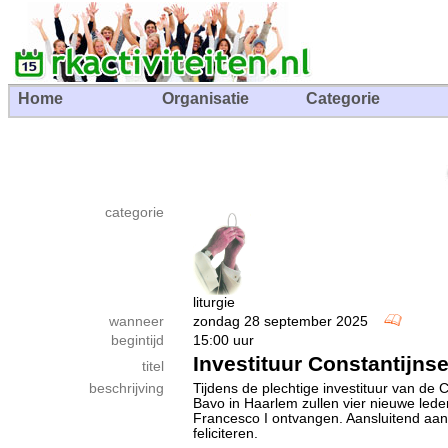
Home
Organisatie
Categorie
categorie
liturgie
wanneer
zondag 28 september 2025
begintijd
15:00 uur
Investituur Constantijns
titel
beschrijving
Tijdens de plech­tige investituur van de 
Bavo in Haar­lem zullen vier nieuwe lede
Francesco I ont­van­gen. Aan­slui­tend aa
fe­li­ci­te­ren.